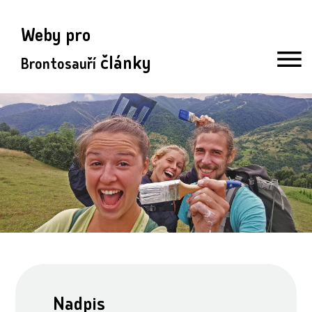
Weby pro
články
Brontosauří
Nadpis